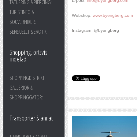
E-post:
info@byengberg.com
TATUERING & PIERCING:
TURISTINFO &
Webshop:
www.byengberg.com
SOUVERNIRER:
Instagram: @byengberg
SENSUELLT & EROTIK:
Shopping, ortsvis
indelad
SHOPPINGDISTRIKT:
GALLERIOR &
SHOPPINGGATOR:
Transporter & annat
TRANSPORT & ANNAT: