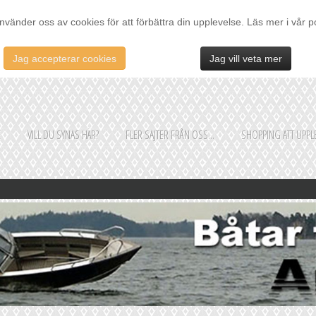
nvänder oss av cookies för att förbättra din upplevelse. Läs mer i vår p
Jag accepterar cookies
Jag vill veta mer
E
VILL DU SYNAS HÄR?
FLER SAJTER FRÅN OSS...
SHOPPING ATT UPPLE