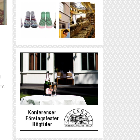
i
ey,