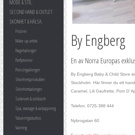
MODE & STIL:
SECOND HAND & OUTLET:
SKÖNHET & HÄLSA:
Frisörer
By Engberg
Make up artists
Nagelsalonger
En av Norra Europas exklu
Parfymerier
Piercingsalonger
By Engberg Baby & Child Store är
Skönhetsprodukter
Stockholm. Här finner du ett han
Skönhetssalonger
Caramel, Lili Gaufrette, Pom D´Ap
Solarium & soldusch
Telefon; 0725-388 444
Spa, massage & avslappning
Tatueringsstudios
Nybrogatan 60
Vaxning