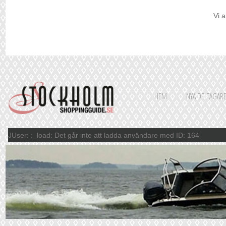
Vi a
HEM
NYA DELTAGAR
JUser: :_load: Det går inte att ladda användare med ID: 164