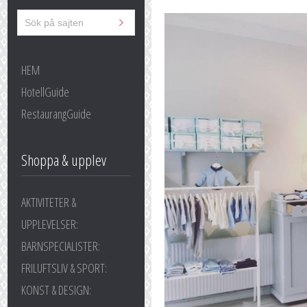
HEM
HotellGuide
RestaurangGuide
Shoppa & upplev
AKTIVITETER &
UPPLEVELSER:
BARNSPECIALISTER:
FRILUFTSLIV & SPORT:
KONST & DESIGN: