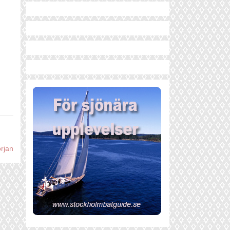
örjan