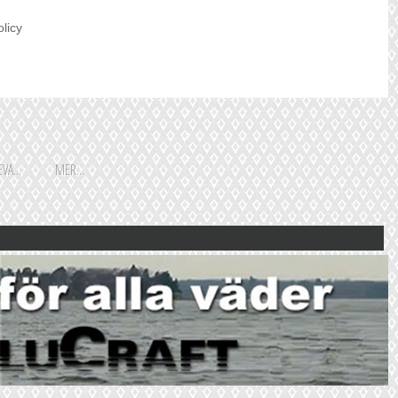
olicy
VA...
MER...
Shoppingguiden är främst
framtagen för vår huvudstads
besökare