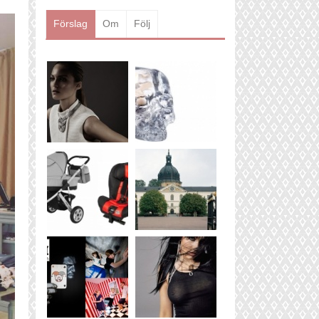
Läs mer
Förslag
Om
Följ