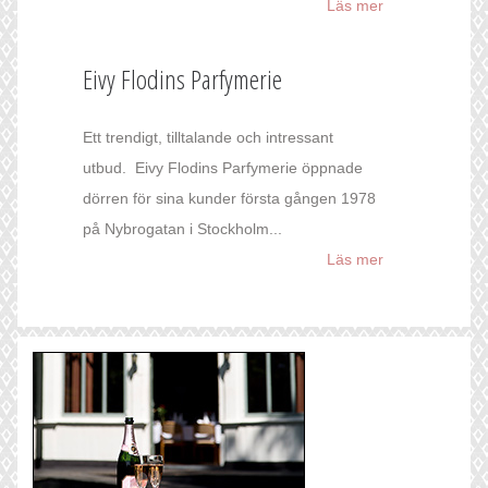
Läs mer
Eivy Flodins Parfymerie
Ett trendigt, tilltalande och intressant
utbud. Eivy Flodins Parfymerie öppnade
dörren för sina kunder första gången 1978
på Nybrogatan i Stockholm...
Läs mer