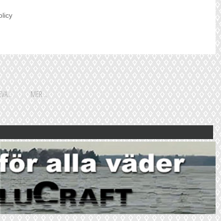
olicy
VA...
MER...
Shoppingguiden är främst
framtagen för vår huvudstads
besökare