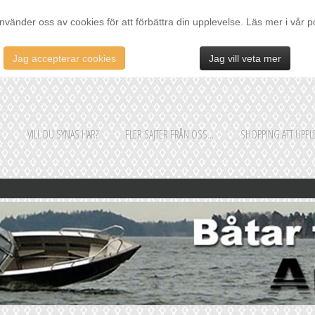
nvänder oss av cookies för att förbättra din upplevelse. Läs mer i vår p
Jag accepterar cookies
Jag vill veta mer
E
VILL DU SYNAS HÄR?
FLER SAJTER FRÅN OSS...
SHOPPING ATT UPPLE