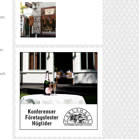
nom
er.
och