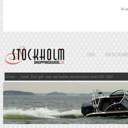
Vi a
HEM
NYA DELTAGAR
JUser: :_load: Det går inte att ladda användare med ID: 164