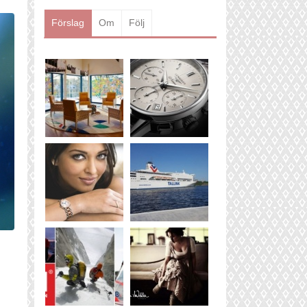
Läs mer
Förslag
Om
Följ