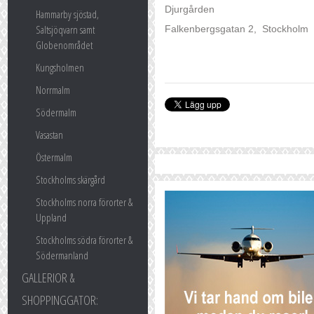
Djurgården
Hammarby sjöstad,
Saltsjöqvarn samt
Falkenbergsgatan 2, Stockholm
Globenområdet
Kungsholmen
Norrmalm
Södermalm
Vasastan
Östermalm
Stockholms skärgård
Stockholms norra förorter &
Uppland
Stockholms södra förorter &
Södermanland
GALLERIOR &
SHOPPINGGATOR: