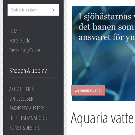
HEM
HotellGuide
RestaurangGuide
Shoppa & upplev
AKTIVITETER &
En magisk värld!
UPPLEVELSER:
BARNSPECIALISTER:
Aquaria vat
FRILUFTSLIV & SPORT:
KONST & DESIGN: