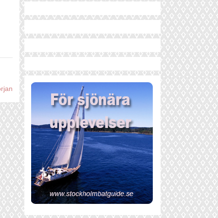
örjan