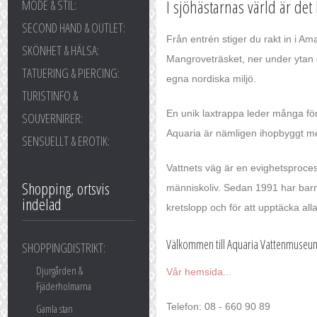
I sjöhästarnas värld är de
MODE & STIL:
SECOND HAND & OUTLET:
Från entrén stiger du rakt in i A
SKÖNHET & HÄLSA:
Mangroveträsket, ner under ytan d
TATUERING & PIERCING:
egna nordiska miljö.
TURISTINFO &
En unik laxtrappa leder många fö
SOUVERNIRER:
Aquaria är nämligen ihopbyggt m
SENSUELLT & EROTIK:
Vattnets väg är en evighetsprocess 
Shopping, ortsvis
människoliv. Sedan 1991 har barn 
indelad
kretslopp och för att upptäcka alla
Välkommen till Aquaria Vattenmuseu
SHOPPINGDISTRIKT:
Djurgården &
Vår hemsida...
Fjäderholmarna
Telefon: 08 - 660 90 89
Gamla stan