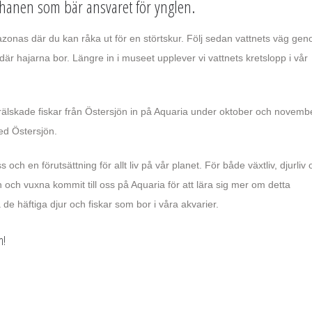
t hanen som bär ansvaret för ynglen.
mazonas där du kan råka ut för en störtskur. Följ sedan vattnets väg ge
är hajarna bor. Längre in i museet upplever vi vattnets kretslopp i vår
rälskade fiskar från Östersjön in på Aquaria under oktober och novemb
ed Östersjön.
och en förutsättning för allt liv på vår planet. För både växtliv, djurliv 
och vuxna kommit till oss på Aquaria för att lära sig mer om detta
 de häftiga djur och fiskar som bor i våra akvarier.
m!