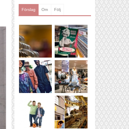
Läs mer
Förslag
Om
Följ