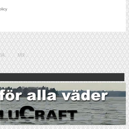
olicy
VA...
MER...
Shoppingguiden är främst
framtagen för vår huvudstads
besökare