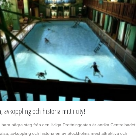
 avkoppling och historia mitt i city!
 bara några steg från den livliga Drottninggatan är anrika Centralbadet
lsa, avkoppling och historia en av Stockholms mest attraktiva och