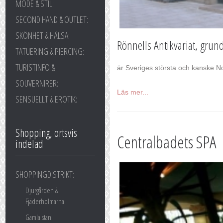
MODE & STIL:
SECOND HAND & OUTLET:
SKÖNHET & HÄLSA:
Rönnells Antikvariat, grund
TATUERING & PIERCING:
TURISTINFO &
är Sveriges största och kanske No
SOUVERNIRER:
Läs mer...
SENSUELLT & EROTIK:
Shopping, ortsvis
Centralbadets SPA
indelad
SHOPPINGDISTRIKT:
Djurgården &
Fjäderholmarna
Gamla stan