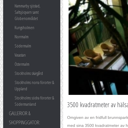
Hammarby sjöstad,
Saltsjöqvarn samt
Globenområdet
Kungsholmen
Norrmalm
Södermalm
Vasastan
Östermalm
Stockholms skärgård
Stockholms norra förorter &
Uppland
Stockholms södra förorter &
3500 kvadratmeter av hälsa,
Södermanland
GALLERIOR &
Omgiven av en fridfull brunnspark
SHOPPINGGATOR:
med sina 3500 kvadratmeter av hä