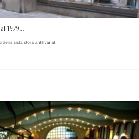
at 1929...
rdens sista stora antikvariat.