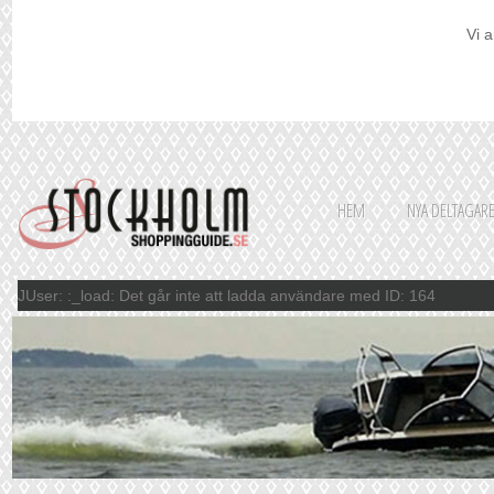
Vi a
HEM
NYA DELTAGAR
JUser: :_load: Det går inte att ladda användare med ID: 164