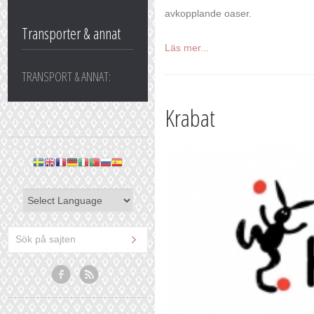
avkopplande oaser.
Transporter & annat
Läs mer...
TRANSPORT & ANNAT:
Krabat