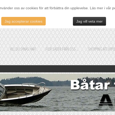
nvänder oss av cookies för att förbättra din upplevelse. Läs mer i vår p
Jag accepterar cookies
Jag vill veta mer
E
VILL DU SYNAS HÄR?
FLER SAJTER FRÅN OSS...
SHOPPING ATT UPPLE