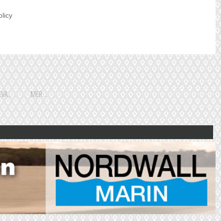
olicy
VA...
MER...