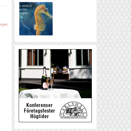
örjan