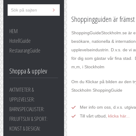
Shoppingguiden är främst 
HEM
ShoppingGuideStockholm.se är en
HotellGuide
besökare, nationella & internation
RestaurangGuide
upplevelseindustrin. D.v.s. de v
för dig som gästar vår fina stad. 
m,m, i Stockholm
Shoppa & upplev
Om du Klickar på bilden av den tr
AKTIVITETER &
Stockholm ShoppingGuide
UPPLEVELSER:
Mer info om oss, d.v.s. utgiv
BARNSPECIALISTER:
Till vårt utbud,
klicka här...
FRILUFTSLIV & SPORT:
KONST & DESIGN: