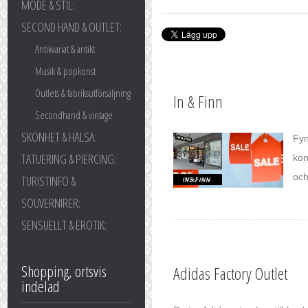
MODE & STIL:
SECOND HAND & OUTLET:
Antikvariat & antikt
Musik & popkonst
Outlets & fabriksutförsäljning
In & Finn
Secondhand & vintage
SKÖNHET & HÄLSA:
Fyn
TATUERING & PIERCING:
kon
och
TURISTINFO &
SOUVERNIRER:
SENSUELLT & EROTIK:
Shopping, ortsvis
Adidas Factory Outlet
indelad