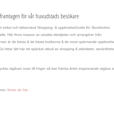
framtagen för vår huvudstads besökare
 enkel och lättanvänd Shopping- & upplevelseGuide för Stockholms
ella. Här finns massor av utvalda detaljister och arrangörer från
i anser är de bästa & de bästa butikerna & de mest spännande upplevels
Du hittar lätt här ett späckat utbud av shopping & aktiviteter, sevärdhete
yckta utgåvan ovan till höger så kan hämta årets inspirerande utgåva a
aren,
finner du här...