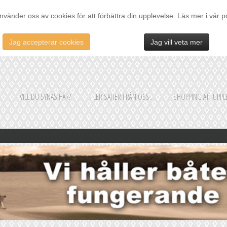
nvänder oss av cookies för att förbättra din upplevelse. Läs mer i vår p
Jag accepterar cookies
Jag vill veta mer
E
VILL DU SYNAS HÄR?
FLER SAJTER FRÅN OSS...
SHOPPING ATT UPPLE