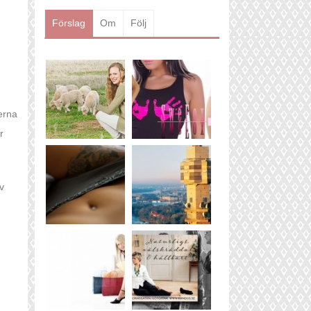
Förslag
Om
Följ
erna
r
v