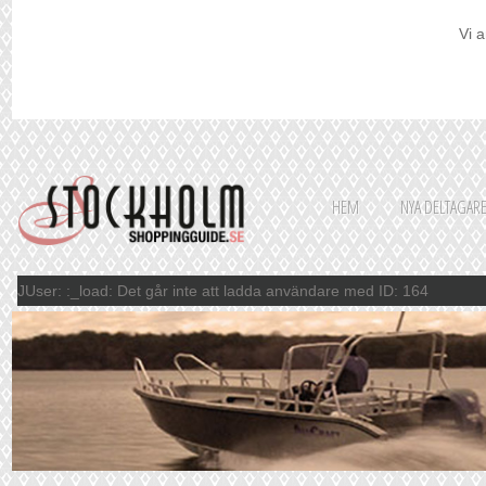
Vi a
HEM
NYA DELTAGAR
JUser: :_load: Det går inte att ladda användare med ID: 164