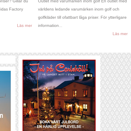
priser? Gillar du
Outlet med varumärken inom golf En outlet med
didas Factory
världens ledande varumärken inom golf och
golfkläder till ofattbart låga priser. För ytterligare
Läs mer
information...
Läs mer