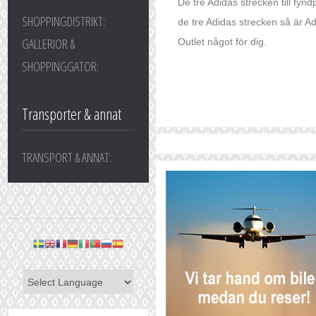
De tre Adidas strecken till fynd
SHOPPINGDISTRIKT:
de tre Adidas strecken så är A
GALLERIOR &
Outlet något för dig.
SHOPPINGGATOR:
Transporter & annat
TRANSPORT & ANNAT: