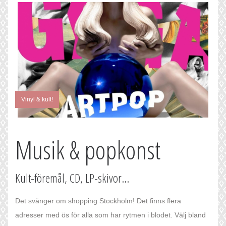
Vinyl & kult!
Musik & popkonst
Kult-föremål, CD, LP-skivor...
Det svänger om shopping Stockholm! Det finns flera
adresser med ös för alla som har rytmen i blodet. Välj bland