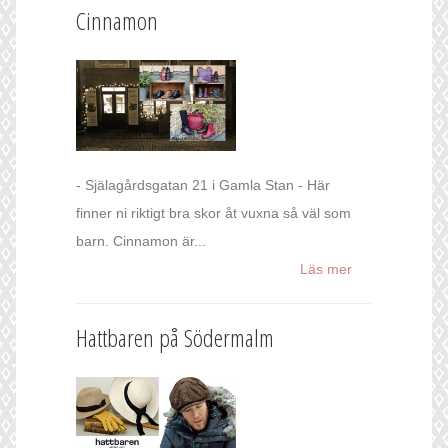
Cinnamon
- Själagårdsgatan 21 i Gamla Stan - Här
finner ni riktigt bra skor åt vuxna så väl som
barn. Cinnamon är...
Läs mer
Hattbaren på Södermalm