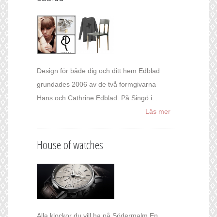
Design för både dig och ditt hem Edblad
grundades 2006 av de två formgivarna
Hans och Cathrine Edblad. På Singö i...
Läs mer
House of watches
Alla klockor du vill ha på Södermalm En