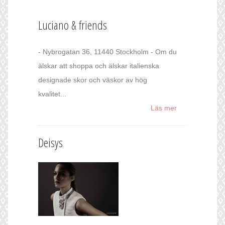
Luciano & friends
- Nybrogatan 36, 11440 Stockholm - Om du
älskar att shoppa och älskar italienska
designade skor och väskor av hög
kvalitet...
Läs mer
Deisys