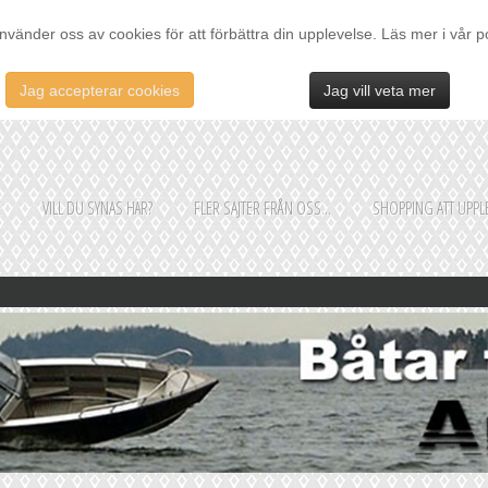
nvänder oss av cookies för att förbättra din upplevelse. Läs mer i vår p
Jag accepterar cookies
Jag vill veta mer
E
VILL DU SYNAS HÄR?
FLER SAJTER FRÅN OSS...
SHOPPING ATT UPPLE