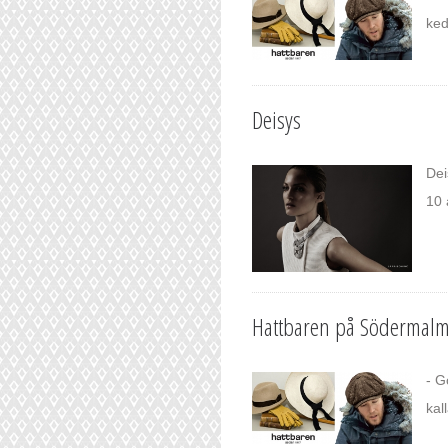
ked
Deisys
Dei
10 
Hattbaren på Södermal
- G
kal