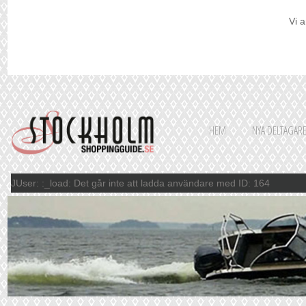
Vi a
HEM
NYA DELTAGAR
JUser: :_load: Det går inte att ladda användare med ID: 164