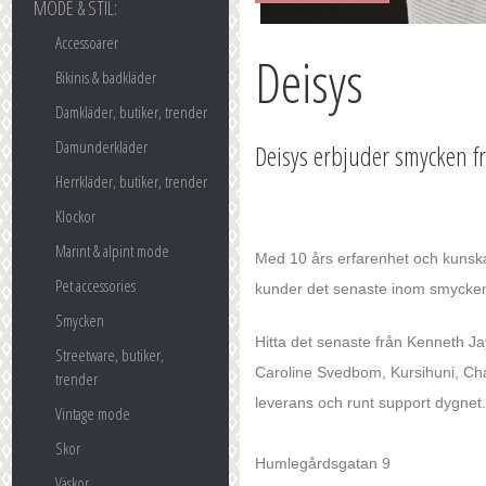
MODE & STIL:
Accessoarer
Deisys
Bikinis & badkläder
Damkläder, butiker, trender
Damunderkläder
Deisys erbjuder smycken fr
Herrkläder, butiker, trender
Klockor
Marint & alpint mode
Med 10 års erfarenhet och kunska
Pet accessories
kunder det senaste inom smycke
Smycken
Hitta det senaste från Kenneth J
Streetware, butiker,
Caroline Svedbom, Kursihuni, C
trender
leverans och runt support dygnet. V
Vintage mode
Skor
Humlegårdsgatan 9
Väskor