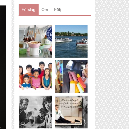
Läs mer
Förslag
Om
Följ