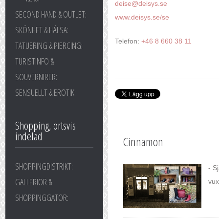
deise@deisys.se
SECOND HAND & OUTLET:
www.deisys.se/se
SKÖNHET & HÄLSA:
Telefon:
+46 8 660 38 11
TATUERING & PIERCING:
TURISTINFO &
SOUVERNIRER:
SENSUELLT & EROTIK:
Shopping, ortsvis
indelad
Cinnamon
SHOPPINGDISTRIKT:
- S
GALLERIOR &
vux
SHOPPINGGATOR: