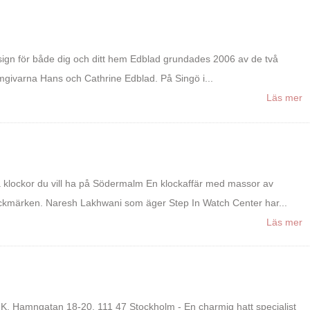
ign för både dig och ditt hem Edblad grundades 2006 av de två
mgivarna Hans och Cathrine Edblad. På Singö i...
Läs mer
a klockor du vill ha på Södermalm En klockaffär med massor av
ckmärken. Naresh Lakhwani som äger Step In Watch Center har...
Läs mer
K, Hamngatan 18-20, 111 47 Stockholm - En charmig hatt specialist