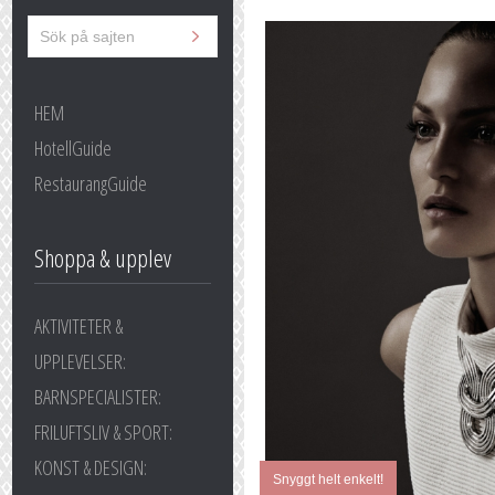
HEM
HotellGuide
RestaurangGuide
Shoppa & upplev
AKTIVITETER &
UPPLEVELSER:
BARNSPECIALISTER:
FRILUFTSLIV & SPORT:
KONST & DESIGN:
Snyggt helt enkelt!