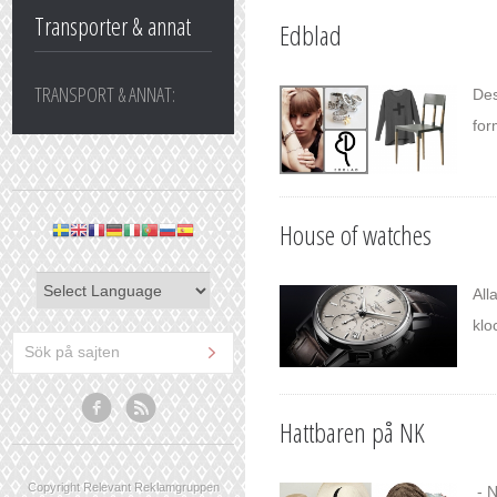
Transporter & annat
Edblad
TRANSPORT & ANNAT:
Des
for
House of watches
All
klo
Hattbaren på NK
Copyright Relevant Reklamgruppen
- N