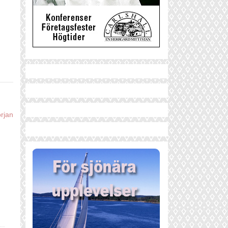
örjan