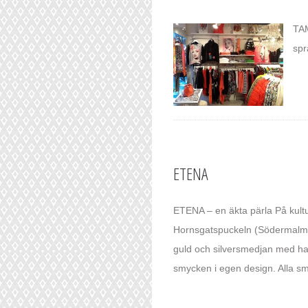
TAM
spr
ETENA
ETENA – en äkta pärla På kultu
Hornsgatspuckeln (Södermalm
guld och silversmedjan med h
smycken i egen design. Alla sm