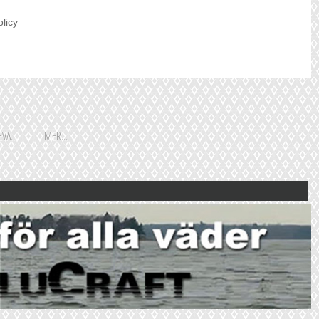
olicy
VA...
MER...
Shoppingguiden är främst
framtagen för vår huvudstads
besökare