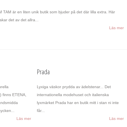
 TAM är en liten unik butik som bjuder på det där lilla extra. Här
akar det av det allra...
Läs mer
Prada
rella
Lyxiga väskor prydda av ädelstenar... Det
) finns ETENA,
internationella modehuset och italienska
andsmidda
lyxmärket Prada har en butik mitt i stan ni inte
ycken...
får...
Läs mer
Läs mer