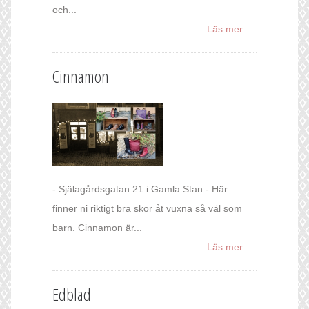
och...
Läs mer
Cinnamon
- Själagårdsgatan 21 i Gamla Stan - Här
finner ni riktigt bra skor åt vuxna så väl som
barn. Cinnamon är...
Läs mer
Edblad