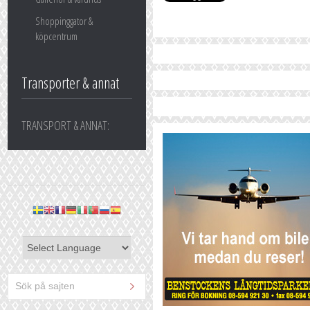
Shoppinggator &
köpcentrum
Transporter & annat
TRANSPORT & ANNAT: