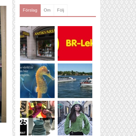
Läs mer
Förslag
Om
Följ