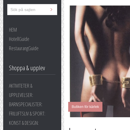
HEM
HotellGuide
RestaurangGuide
Shoppa & upplev
AKTIVITETER &
UPPLEVELSER:
BARNSPECIALISTER:
Butiken för kärlek
FRILUFTSLIV & SPORT:
KONST & DESIGN: