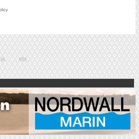
olicy
VA...
MER...
Shoppingguiden är främst
framtagen för vår huvudstads
besökare