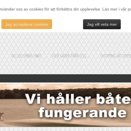
nvänder oss av cookies för att förbättra din upplevelse. Läs mer i vår p
Jag accepterar cookies
Jag vill veta mer
E
VILL DU SYNAS HÄR?
FLER SAJTER FRÅN OSS...
SHOPPING ATT UPPLE