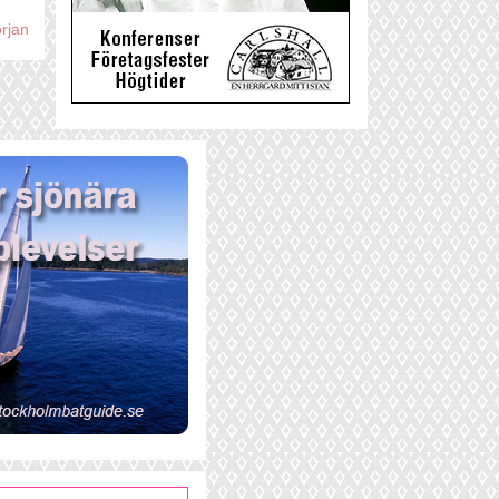
örjan