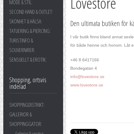
Lovestore
MODE & STIL:
SECOND HAND & OUTLET:
SKÖNHET & HÄLSA:
Den ultimata butiken för k
TATUERING & PIERCING:
I vår butik finns bland annat sex
TURISTINFO &
för både henne och honom. Låt er
SOUVERNIRER:
SENSUELLT & EROTIK:
+46 8 6417166
Bondegatan 4
info@lovestore.se
Shopping, ortsvis
indelad
www.lovestore.se
SHOPPINGDISTRIKT:
GALLERIOR &
SHOPPINGGATOR:
Gallerior & varuhus