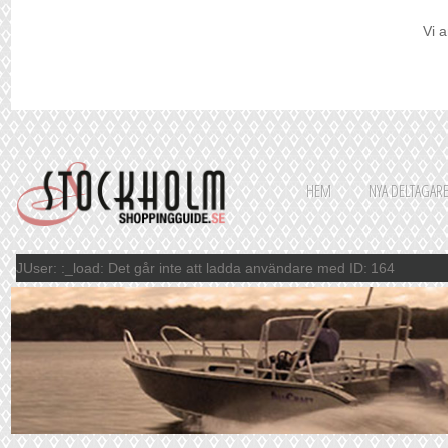
Vi a
HEM
NYA DELTAGAR
JUser: :_load: Det går inte att ladda användare med ID: 164