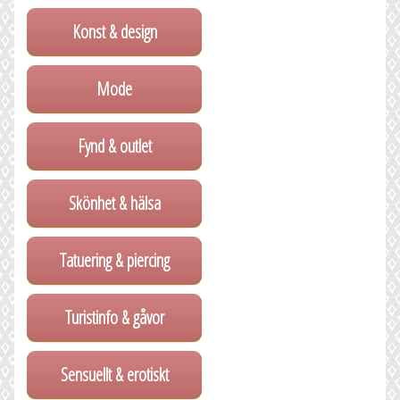
Konst & design
Mode
Fynd & outlet
Skönhet & hälsa
Tatuering & piercing
Turistinfo & gåvor
Sensuellt & erotiskt