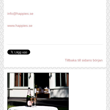
info@happies.se
www.happies.se
Tillbaka till sidans början