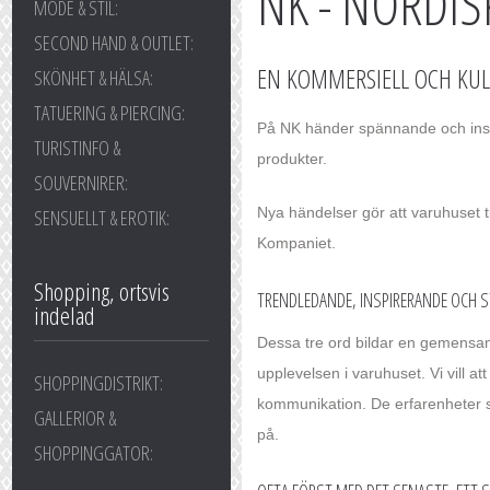
NK - NORDI
MODE & STIL:
SECOND HAND & OUTLET:
EN KOMMERSIELL OCH KUL
SKÖNHET & HÄLSA:
TATUERING & PIERCING:
På NK händer spännande och inspi
TURISTINFO &
produkter.
SOUVERNIRER:
Nya händelser gör att varuhuset t
SENSUELLT & EROTIK:
Kompaniet.
Shopping, ortsvis
TRENDLEDANDE, INSPIRERANDE OCH ST
indelad
Dessa tre ord bildar en gemens
upplevelsen i varuhuset. Vi vill at
SHOPPINGDISTRIKT:
kommunikation. De erfarenheter s
GALLERIOR &
på.
SHOPPINGGATOR: