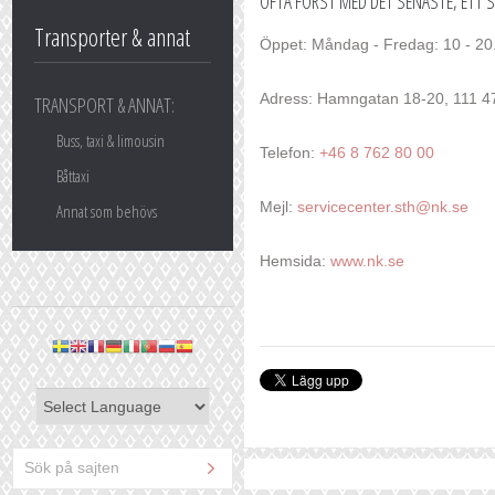
OFTA FÖRST MED DET SENASTE, ETT 
Transporter & annat
Öppet: Måndag - Fredag: 10 - 20.
Adress: Hamngatan 18-20, 111 4
TRANSPORT & ANNAT:
Buss, taxi & limousin
Telefon:
+46 8 762 80 00
Båttaxi
Mejl:
servicecenter.sth@nk.se
Annat som behövs
Hemsida:
www.nk.se