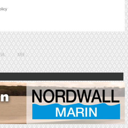
olicy
VA...
MER...
Shoppingguiden är främst
framtagen för vår huvudstads
besökare