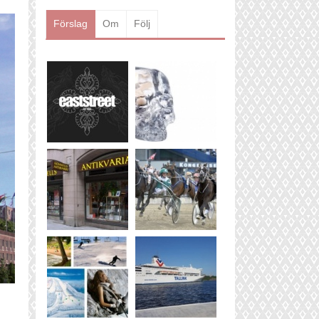
Läs mer
Förslag
Om
Följ