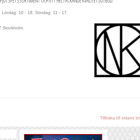
SPJUTSPETSSORTIMENT OCH ETT HELTÄCKANDE KVALITETSUTBUD.
 Lördag: 10 - 18. Söndag: 11 - 17.
7 Stockholm.
Tillbaka till sidans b