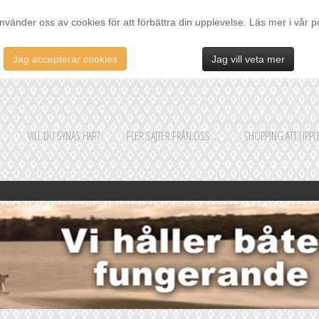
nvänder oss av cookies för att förbättra din upplevelse. Läs mer i vår p
Jag accepterar cookies
Jag vill veta mer
E
VILL DU SYNAS HÄR?
FLER SAJTER FRÅN OSS...
SHOPPING ATT UPPLE