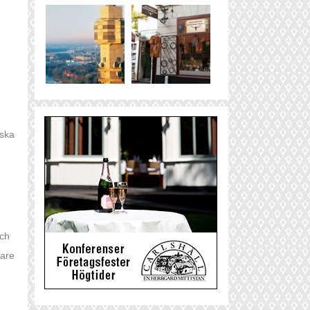
iska
och
dare