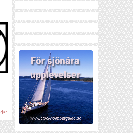
örjan