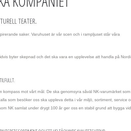
SKA KOMPANIET
TURELL TEATER.
rerande saker. Varuhuset är vår scen och i rampljuset står våra
idvis byter skepnad och det ska vara en upplevelse att handla på Nord
ILFULLT.
am kompass mot vårt mål. De ska genomsyra såväl NK-varumärket som
t alla som besöker oss ska uppleva detta i vår miljö, sortiment, service 
om NK samlat under drygt 100 år ger oss en stabil grund att bygga vi