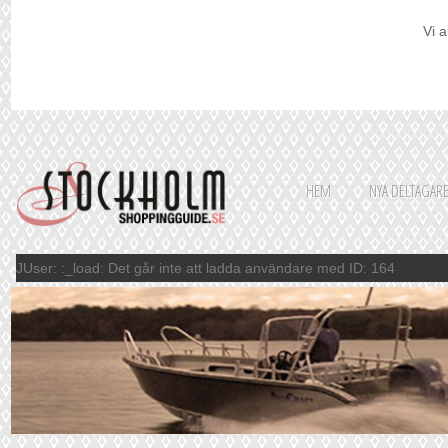
Vi a
HEM
NYA DELTAGAR
JUser: :_load: Det går inte att ladda användare med ID: 164