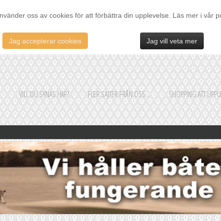
nvänder oss av cookies för att förbättra din upplevelse. Läs mer i vår p
Jag accepterar cookies
Jag vill veta mer
E
VILL DU SYNAS HÄR?
FLER SAJTER FRÅN OSS...
SHOPPING ATT UPPLE