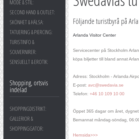
Swedavias tu
MODE & STIL:
SECOND HAND & OUTLET:
Följande turistbyrå på Arl
SKÖNHET & HÄLSA:
TATUERING & PIERCING:
Arlanda Visitor Center
TURISTINFO &
Servicecenter på Stockholm Arland
SOUVERNIRER:
köpa biljetter till bland annat A
SENSUELLT & EROTIK:
Adress: Stockholm - Arlanda Airpo
Shopping, ortsvis
E-post:
avc@swedavia.se
indelad
Telefon:
+46 10 109 10 00
SHOPPINGDISTRIKT:
Öppet 365 dagar om året, dygnet 
GALLERIOR &
Bemannat måndag-söndag, 06:00
SHOPPINGGATOR:
Hemsida>>>