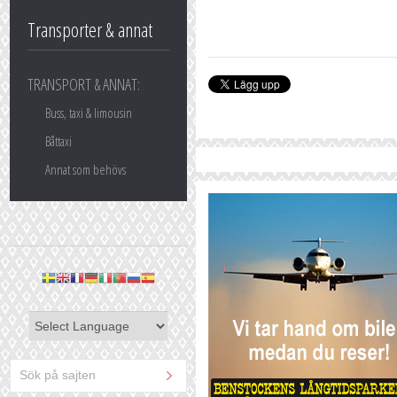
Transporter & annat
TRANSPORT & ANNAT:
Buss, taxi & limousin
Båttaxi
Annat som behövs