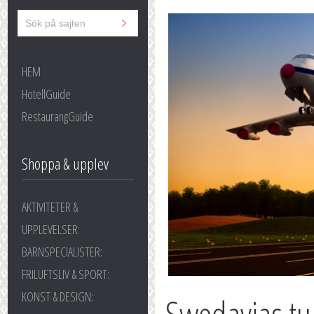
HEM
HotellGuide
RestaurangGuide
Shoppa & upplev
AKTIVITETER &
UPPLEVELSER:
BARNSPECIALISTER:
FRILUFTSLIV & SPORT:
KONST & DESIGN: