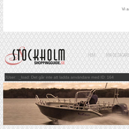
Vi a
HEM
NYA DELTAGAR
JUser: :_load: Det går inte att ladda användare med ID: 164