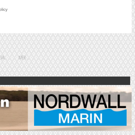
olicy
VA...
MER...
Shoppingguiden är främst
framtagen för vår huvudstads
besökare