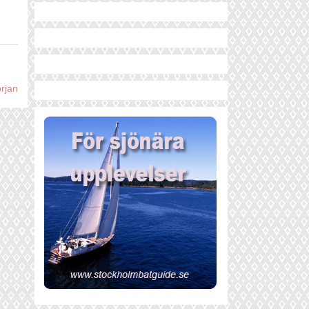
örjan