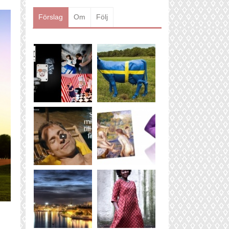
Läs mer
Förslag
Om
Följ