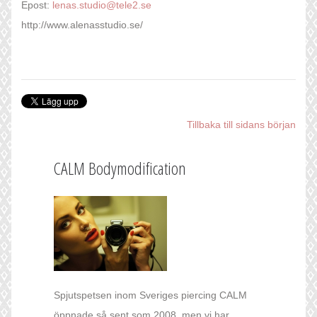
Epost:
lenas.studio@tele2.se
http://www.alenasstudio.se/
Tillbaka till sidans början
CALM Bodymodification
Spjutspetsen inom Sveriges piercing CALM
öppnade så sent som 2008, men vi har