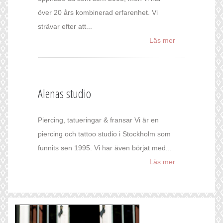
över 20 års kombinerad erfarenhet. Vi
strävar efter att...
Läs mer
Alenas studio
Piercing, tatueringar & fransar Vi är en
piercing och tattoo studio i Stockholm som
funnits sen 1995. Vi har även börjat med...
Läs mer