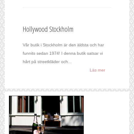
Hollywood Stockholm
Vår butik i Stockholm är den äldsta och har
funnits sedan 1974! I denna butik satsar vi
hårt på streetkläder och...
Läs mer