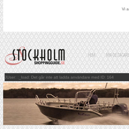
Vi a
HEM
NYA DELTAGAR
JUser: :_load: Det går inte att ladda användare med ID: 164