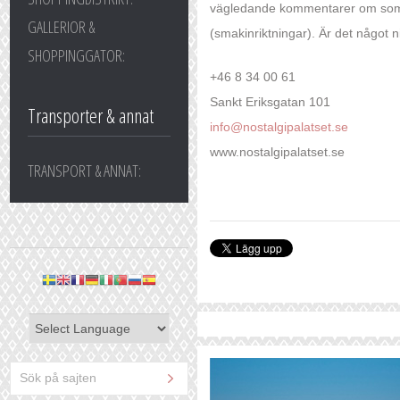
vägledande kommentarer om somlig
GALLERIOR &
(smakinriktningar). Är det något ni
SHOPPINGGATOR:
+46 8 34 00 61
Sankt Eriksgatan 101
Transporter & annat
info@nostalgipalatset.se
www.nostalgipalatset.se
TRANSPORT & ANNAT: