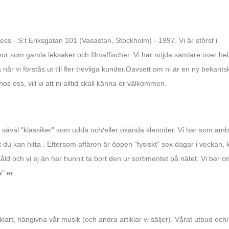
s - S:t Eriksgatan 101 (Vasastan, Stockholm) - 1997. Vi är störst i
vor som gamla leksaker och filmaffischer. Vi har nöjda samlare över he
år vi förstås ut till fler trevliga kunder.Oavsett om ni är en ny bekant
hos oss, vill vi att ni alltid skall känna er välkommen.
lla såväl "klassiker" som udda och/eller okända klenoder. Vi har som amb
 du kan hitta . Eftersom affären är öppen "fysiskt" sex dagar i veckan, 
 såld och vi ej än har hunnit ta bort den ur sortimentet på nätet. Vi ber o
" er.
klart, hängivna vår musik (och andra artiklar vi säljer). Vårat utbud och/