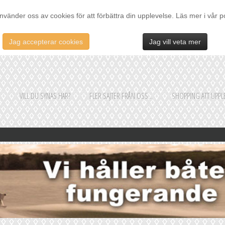
nvänder oss av cookies för att förbättra din upplevelse. Läs mer i vår p
Jag accepterar cookies
Jag vill veta mer
E
VILL DU SYNAS HÄR?
FLER SAJTER FRÅN OSS...
SHOPPING ATT UPPLE