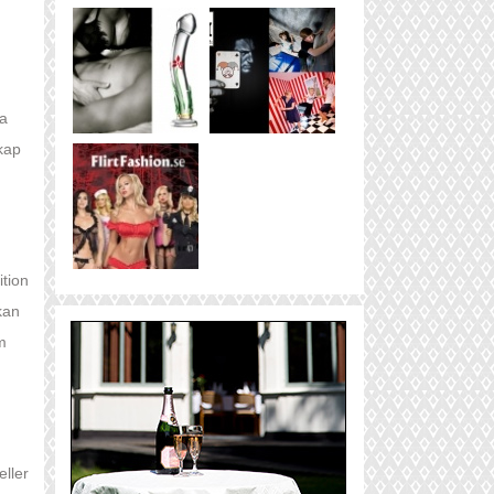
la
skap
ition
kan
m
eller