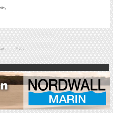
olicy
VA...
MER...
Shoppingguiden är främst
framtagen för vår huvudstads
besökare