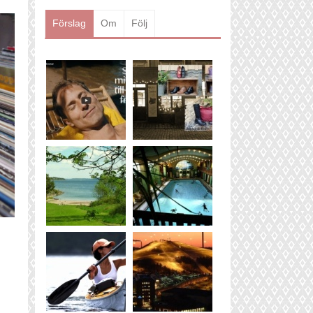
Läs mer
Förslag
Om
Följ