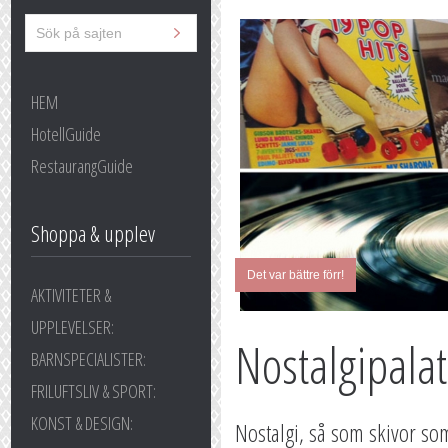
HEM
HotellGuide
RestaurangGuide
Shoppa & upplev
Det var bättre förr!
AKTIVITETER &
UPPLEVELSER:
Nostalgipalat
BARNSPECIALISTER:
FRILUFTSLIV & SPORT:
KONST & DESIGN:
Nostalgi, så som skivor so