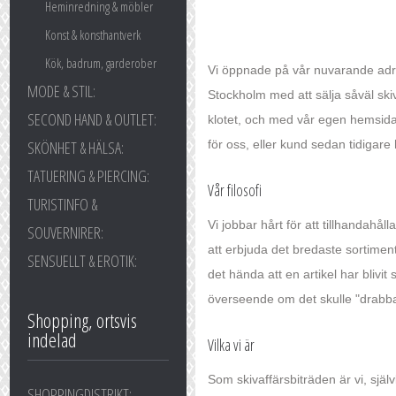
Heminredning & möbler
Konst & konsthantverk
Kök, badrum, garderober
Vi öppnade på vår nuvarande adres
MODE & STIL:
Stockholm med att sälja såväl ski
SECOND HAND & OUTLET:
klotet, och med vår egen hemsida n
för oss, eller kund sedan tidigare 
SKÖNHET & HÄLSA:
TATUERING & PIERCING:
Vår filosofi
TURISTINFO &
Vi jobbar hårt för att tillhandahå
SOUVERNIRER:
att erbjuda det bredaste sortiment
SENSUELLT & EROTIK:
det hända att en artikel har blivit
överseende om det skulle "drabba
Shopping, ortsvis
indelad
Vilka vi är
Som skivaffärsbiträden är vi, själv
SHOPPINGDISTRIKT: