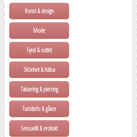
Konst & design
Mode
Fynd & outlet
Skönhet & hälsa
Tatuering & piercing
Turistinfo & gåvor
Sensuellt & erotiskt