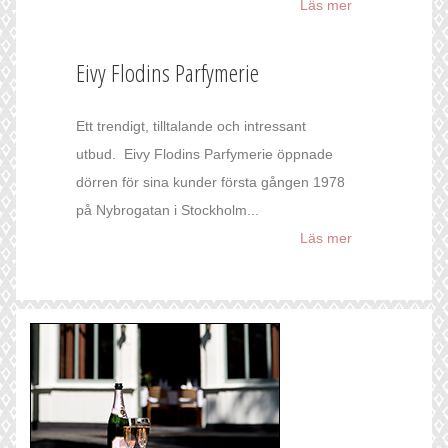
Läs mer
Eivy Flodins Parfymerie
Ett trendigt, tilltalande och intressant
utbud. Eivy Flodins Parfymerie öppnade
dörren för sina kunder första gången 1978
på Nybrogatan i Stockholm...
Läs mer