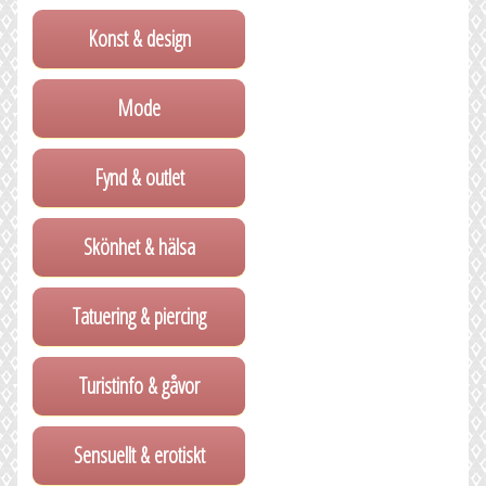
Konst & design
Mode
Fynd & outlet
Skönhet & hälsa
Tatuering & piercing
Turistinfo & gåvor
Sensuellt & erotiskt